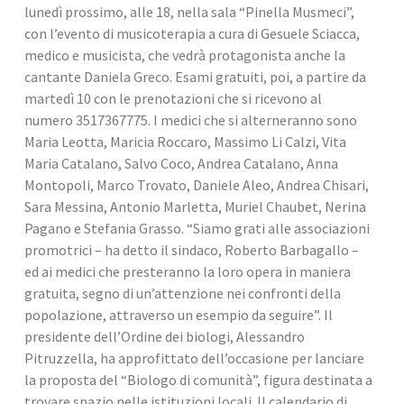
lunedì prossimo, alle 18, nella sala “Pinella Musmeci”, 
con l’evento di musicoterapia a cura di Gesuele Sciacca, 
medico e musicista, che vedrà protagonista anche la 
cantante Daniela Greco. Esami gratuiti, poi, a partire da 
martedì 10 con le prenotazioni che si ricevono al 
numero 3517367775. I medici che si alterneranno sono 
Maria Leotta, Maricia Roccaro, Massimo Li Calzi, Vita 
Maria Catalano, Salvo Coco, Andrea Catalano, Anna 
Montopoli, Marco Trovato, Daniele Aleo, Andrea Chisari, 
Sara Messina, Antonio Marletta, Muriel Chaubet, Nerina 
Pagano e Stefania Grasso. “Siamo grati alle associazioni 
promotrici – ha detto il sindaco, Roberto Barbagallo – 
ed ai medici che presteranno la loro opera in maniera 
gratuita, segno di un’attenzione nei confronti della 
popolazione, attraverso un esempio da seguire”. Il 
presidente dell’Ordine dei biologi, Alessandro 
Pitruzzella, ha approfittato dell’occasione per lanciare 
la proposta del “Biologo di comunità”, figura destinata a 
trovare spazio nelle istituzioni locali. Il calendario di 