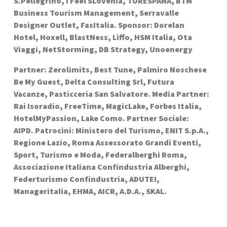
S.Pellegrino, I Feel SLovenia, TURESPAÑA, BTM 
Business Tourism Management, Serravalle 
Designer Outlet, FasItalia. Sponsor: Dorelan 
Hotel, Hoxell, BlastNess, Liffo, HSM Italia, Ota 
Viaggi, NetStorming, DB Strategy, Unoenergy
Partner: Zerolimits, Best Tune, Palmiro Noschese 
Be My Guest, Delta Consulting Srl, Futura 
Vacanze, Pasticceria San Salvatore. Media Partner: 
Rai Isoradio, FreeTime, MagicLake, Forbes Italia, 
HotelMyPassion, Lake Como. Partner Sociale: 
AIPD. Patrocini: Ministero del Turismo, ENIT S.p.A., 
Regione Lazio, Roma Assessorato Grandi Eventi, 
Sport, Turismo e Moda, Federalberghi Roma, 
Associazione Italiana Confindustria Alberghi, 
Federturismo Confindustria, ADUTEI, 
Manageritalia, EHMA, AICR, A.D.A., SKAL.