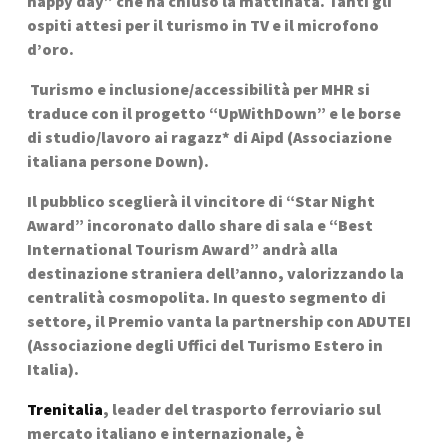
happy day” che ha chiuso la mattinata. Tanti gli 
ospiti attesi per il turismo in TV e il microfono 
d’oro.
 Turismo e inclusione/accessibilità per MHR si 
traduce con il progetto “UpWithDown” e le borse 
di studio/lavoro ai ragazz* di Aipd (Associazione 
italiana persone Down).
Il pubblico sceglierà il vincitore di “Star Night 
Award” incoronato dallo share di sala e “Best 
International Tourism Award” andrà alla 
destinazione straniera dell’anno, valorizzando la 
centralità cosmopolita. In questo segmento di 
settore, il Premio vanta la partnership con ADUTEI 
(Associazione degli Uffici del Turismo Estero in 
Italia).
Trenitalia
, leader del trasporto ferroviario sul 
mercato italiano e internazionale, è 