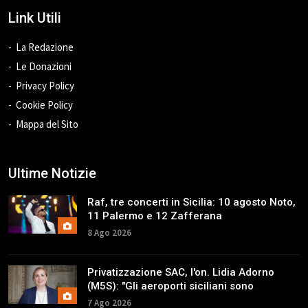
Link Utili
La Redazione
Le Donazioni
Privacy Policy
Cookie Policy
Mappa del Sito
Ultime Notizie
Raf, tre concerti in Sicilia: 10 agosto Noto,
11 Palermo e 12 Zafferana
8 Ago 2026
Privatizzazione SAC, l'on. Lidia Adorno
(M5S): "Gli aeroporti siciliani sono
patrimonio strategico"
7 Ago 2026