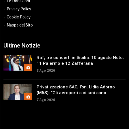
Le Donazioni
Privacy Policy
Cookie Policy
Mappa del Sito
Ultime Notizie
Raf, tre concerti in Sicilia: 10 agosto Noto,
11 Palermo e 12 Zafferana
8 Ago 2026
Privatizzazione SAC, l'on. Lidia Adorno
(M5S): "Gli aeroporti siciliani sono
patrimonio strategico"
7 Ago 2026