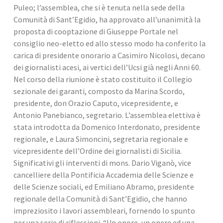
Puleo; l’assemblea, che si è tenuta nella sede della 
Comunità di Sant’Egidio, ha approvato all’unanimità la 
proposta di cooptazione di Giuseppe Portale nel 
consiglio neo-eletto ed allo stesso modo ha conferito la 
carica di presidente onorario a Casimiro Nicolosi, decano 
dei giornalisti acesi, ai vertici dell’Ucsi già negli Anni 60. 
Nel corso della riunione è stato costituito il Collegio 
sezionale dei garanti, composto da Marina Scordo, 
presidente, don Orazio Caputo, vicepresidente, e 
Antonio Panebianco, segretario. L’assemblea elettiva è 
stata introdotta da Domenico Interdonato, presidente 
regionale, e Laura Simoncini, segretaria regionale e 
vicepresidente dell’Ordine dei giornalisti di Sicilia. 
Significativi gli interventi di mons. Dario Viganò, vice 
cancelliere della Pontificia Accademia delle Scienze e 
delle Scienze sociali, ed Emiliano Abramo, presidente 
regionale della Comunità di Sant’Egidio, che hanno 
impreziosito i lavori assembleari, fornendo lo spunto 
per una serie di riflessioni. “Un onore, un onere ed una 