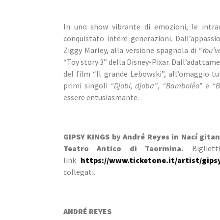
In uno show vibrante di emozioni, le intra
conquistato intere generazioni. Dall’appassi
Ziggy Marley, alla versione spagnola di 
“You’v
“Toy story 3” della Disney-Pixar. Dall’adattame
del film “Il grande Lebowski”, all’omaggio 
primi singoli 
“Djobi, djoba”
, 
“Bamboléo”
 e 
“B
essere entusiasmante.
GIPSY KINGS by André Reyes in Nací gitano
Teatro Antico di Taormina. 
Bigliet
link 
https://www.ticketone.it/artist/gipsy
collegati.
ANDRÉ REYES