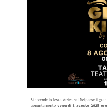
Si accende la festa. Arriva nel Belpaese il gr
appuntamento
 venerdì 8 agosto 2025 ore