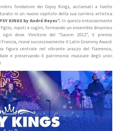
mbro fondatore dei Gipsy Kings, acclamati a livello 
urato in un nuovo capitolo della sua carriera artistica 
PSY KINGS by André Reyes”.
 In questa entusiasmante 
i figlio, nipoti e cugini, formando un ensemble dinamico 
i ogni dove. Vincitore del “Sacem 2012”, il premio 
i Francia, riceve successivamente il Latin Grammy Award. 
a figura centrale nel vibrante arazzo del flamenco, 
ale e preservando il patrimonio musicale degli unici 
e.