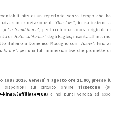
montabili hits di un repertorio senza tempo che ha 
onata reinterpretazione di 
“One love”
, incisa insieme a 
e got a friend in me”
, per la colonna sonora originale di 
nto di 
“Hotel California”
 degli Eagles, inserita all’interno 
tutto italiano a Domenico Modugno con 
“Volare”
. Fino ai 
aila me”
, per una full immersion live che promette di 
 tour 2025. Venerdì 8 agosto ore 21.00, presso il 
ti disponibili sul circuito online 
Ticketone 
(al 
-kings/?affiliate=IGA
) e nei punti vendita ad esso 