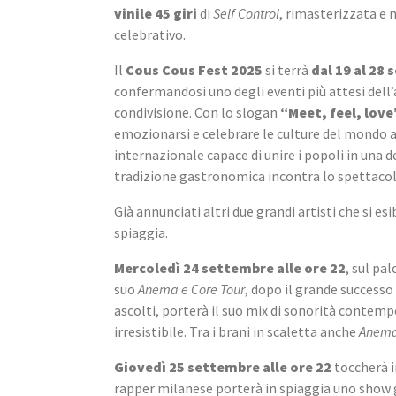
vinile 45 giri
 di 
Self Control
, rimasterizzata e 
celebrativo.
Il 
Cous Cous Fest 2025
 si terrà 
dal 19 al 28
confermandosi uno degli eventi più attesi dell’an
condivisione. Con lo slogan 
“Meet, feel, love
emozionarsi e celebrare le culture del mondo att
internazionale capace di unire i popoli in una de
tradizione gastronomica incontra lo spettacol
Già annunciati altri due grandi artisti che si e
spiaggia.
Mercoledì 24 settembre alle ore 22
, sul pa
suo 
Anema e Core Tour
, dopo il grande successo i
ascolti, porterà il suo mix di sonorità contemp
irresistibile. Tra i brani in scaletta anche 
Anema
Giovedì 25 settembre alle ore 22
 toccherà i
rapper milanese porterà in spiaggia uno show gr