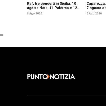
Caparezza, d
Raf, tre concerti in Sicilia: 10
7 agosto a 
agosto Noto, 11 Palermo e 12
Palermo
Zafferana
6 Ago 2026
8 Ago 2026