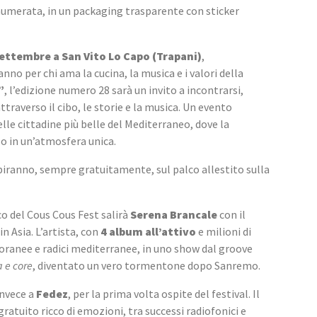
numerata, in un packaging trasparente con sticker 
 settembre a San Vito Lo Capo (Trapani)
, 
no per chi ama la cucina, la musica e i valori della 
”
, l’edizione numero 28 sarà un invito a incontrarsi, 
raverso il cibo, le storie e la musica. Un evento 
lle cittadine più belle del Mediterraneo, dove la 
o in un’atmosfera unica.
sibiranno, sempre gratuitamente, sul palco allestito sulla 
lco del Cous Cous Fest salirà 
Serena Brancale
 con il 
n Asia. L’artista, con 
4 album all’attivo
 e milioni di 
oranee e radici mediterranee, in uno show dal groove 
 e core
, diventato un vero tormentone dopo Sanremo.
nvece a 
Fedez
, per la prima volta ospite del festival. Il 
atuito ricco di emozioni, tra successi radiofonici e 