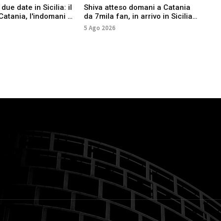
ue date in Sicilia: il
Shiva atteso domani a Catania
Cat
Catania, l'indomani a
da 7mila fan, in arrivo in Sicilia
Subs
anche Anna e Salmo
Bell
5 Ago 2026
31 L