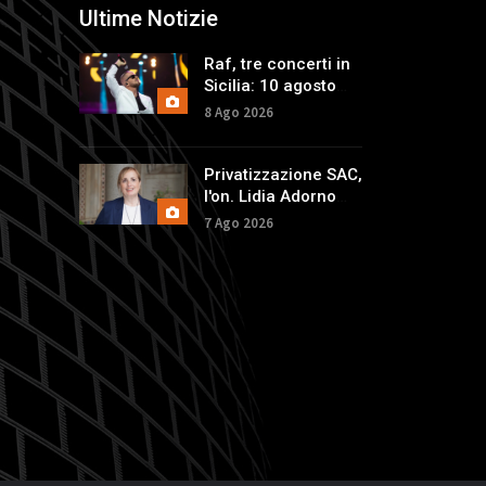
Ultime Notizie
Raf, tre concerti in
Sicilia: 10 agosto
Noto, 11 Palermo e
8 Ago 2026
12 Zafferana
Privatizzazione SAC,
l'on. Lidia Adorno
(M5S): "Gli aeroporti
7 Ago 2026
siciliani sono
patrimonio
strategico"