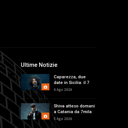
Ultime Notizie
Caparezza, due
date in Sicilia: il 7
agosto a Catania,
6 Ago 2026
l'indomani a
Palermo
Shiva atteso domani
a Catania da 7mila
fan, in arrivo in
5 Ago 2026
Sicilia anche Anna e