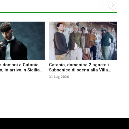
o domani a Catania
Catania, domenica 2 agosto i
Sal
, in arrivo in Sicilia
Subsonica di scena alla Villa
data
 e Salmo
Bellini
Por
31 Lug 2026
29 L