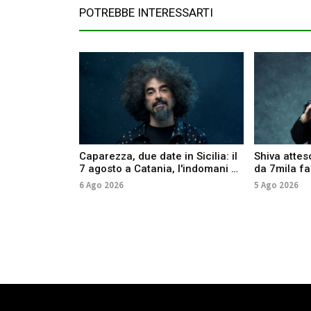
POTREBBE INTERESSARTI
Caparezza, due date in Sicilia: il
Shiva attes
7 agosto a Catania, l'indomani a
da 7mila fan
Palermo
anche Anna
6 Ago 2026
5 Ago 2026