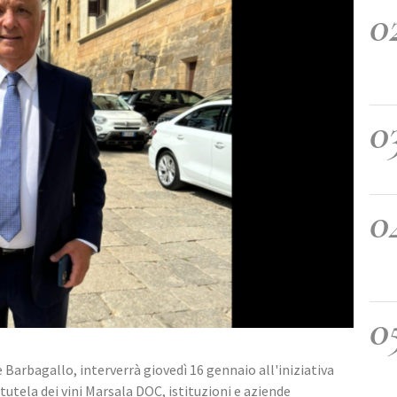
0
0
0
0
 Barbagallo, interverrà giovedì 16 gennaio all'iniziativa 
tutela dei vini Marsala DOC, istituzioni e aziende 