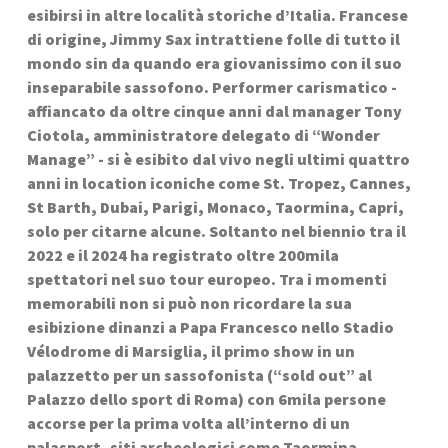
esibirsi in altre località storiche d’Italia. Francese 
di origine, Jimmy Sax intrattiene folle di tutto il 
mondo sin da quando era giovanissimo con il suo 
inseparabile sassofono. Performer carismatico - 
affiancato da oltre cinque anni dal manager Tony 
Ciotola, amministratore delegato di “Wonder 
Manage” - si è esibito dal vivo negli ultimi quattro 
anni in location iconiche come St. Tropez, Cannes, 
St Barth, Dubai, Parigi, Monaco, Taormina, Capri, 
solo per citarne alcune. Soltanto nel biennio tra il 
2022 e il 2024 ha registrato oltre 200mila 
spettatori nel suo tour europeo. Tra i momenti 
memorabili non si può non ricordare la sua 
esibizione dinanzi a Papa Francesco nello Stadio 
Vélodrome di Marsiglia, il primo show in un 
palazzetto per un sassofonista (“sold out” al 
Palazzo dello sport di Roma) con 6mila persone 
accorse per la prima volta all’interno di un 
palasport, siti archeologici come Taormina, 