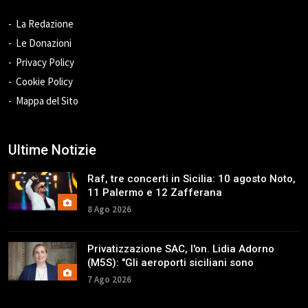
La Redazione
Le Donazioni
Privacy Policy
Cookie Policy
Mappa del Sito
Ultime Notizie
Raf, tre concerti in Sicilia: 10 agosto Noto,
11 Palermo e 12 Zafferana
8 Ago 2026
Privatizzazione SAC, l'on. Lidia Adorno
(M5S): "Gli aeroporti siciliani sono
patrimonio strategico"
7 Ago 2026