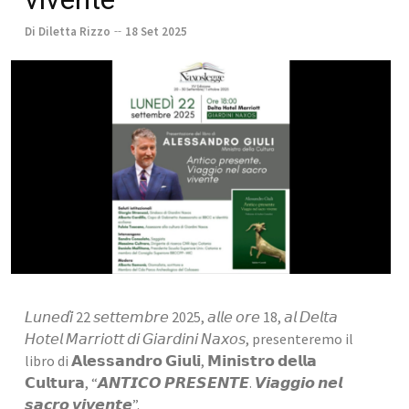
Di Diletta Rizzo
18 Set 2025
𝘓𝘶𝘯𝘦𝘥𝘪̀ 22 𝘴𝘦𝘵𝘵𝘦𝘮𝘣𝘳𝘦 2025, 𝘢𝘭𝘭𝘦 𝘰𝘳𝘦 18, 𝘢𝘭 𝘋𝘦𝘭𝘵𝘢 
𝘏𝘰𝘵𝘦𝘭 𝘔𝘢𝘳𝘳𝘪𝘰𝘵𝘵 𝘥𝘪 𝘎𝘪𝘢𝘳𝘥𝘪𝘯𝘪 𝘕𝘢𝘹𝘰𝘴, presenteremo il 
libro di 𝗔𝗹𝗲𝘀𝘀𝗮𝗻𝗱𝗿𝗼 𝗚𝗶𝘂𝗹𝗶, 𝗠𝗶𝗻𝗶𝘀𝘁𝗿𝗼 𝗱𝗲𝗹𝗹𝗮 
𝗖𝘂𝗹𝘁𝘂𝗿𝗮, “𝘼𝙉𝙏𝙄𝘾𝙊 𝙋𝙍𝙀𝙎𝙀𝙉𝙏𝙀. 𝙑𝙞𝙖𝙜𝙜𝙞𝙤 𝙣𝙚𝙡 
𝙨𝙖𝙘𝙧𝙤 𝙫𝙞𝙫𝙚𝙣𝙩𝙚”.