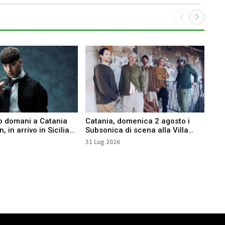
o domani a Catania
Catania, domenica 2 agosto i
Sal
, in arrivo in Sicilia
Subsonica di scena alla Villa
data
 e Salmo
Bellini
Por
31 Lug 2026
29 L