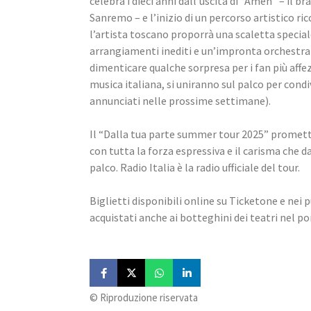
celebra i dieci anni dall'uscita di “Amen” – il b
Sanremo – e l’inizio di un percorso artistico ric
l’artista toscano proporrà una scaletta speciale,
arrangiamenti inediti e un’impronta orchestrale
dimenticare qualche sorpresa per i fan più affez
musica italiana, si uniranno sul palco per con
annunciati nelle prossime settimane).
Il “Dalla tua parte summer tour 2025” promette
con tutta la forza espressiva e il carisma che
palco. Radio Italia è la radio ufficiale del tour.
Biglietti disponibili online su Ticketone e nei p
acquistati anche ai botteghini dei teatri nel p
©️ Riproduzione riservata