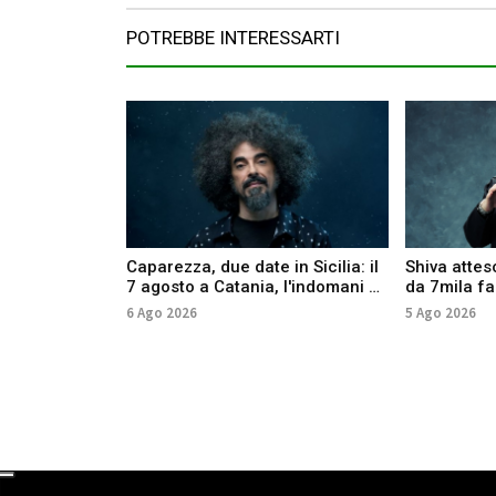
POTREBBE INTERESSARTI
Caparezza, due date in Sicilia: il
Shiva attes
7 agosto a Catania, l'indomani a
da 7mila fan
Palermo
anche Anna
6 Ago 2026
5 Ago 2026