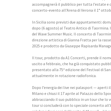
accompagnerà il pubblico per tutta l’estate e 
concerto-evento all’Arena di Verona il 1° ottob
In Sicilia sono previsti due appuntamenti: doman
dopo (6 agosto) al Teatro Antico di Taormina. I
del Wave Summer Music. Il concerto di Taormin
direzione artistica di Gianna Fratta per la ras
2025 e prodotto da Giuseppe Rapisarda Mana
Il tour, prodotto da A1 Concerti, prende il nome
uscito a febbraio, che ha già conquistato pubblic
presentato alla 75ª edizione del Festival di Sa
attualmente in rotazione radiofonica.
Dopo l’energia dei live nei palasport — aperti i
Milano e chiusi il 17 aprile al Palazzo dello Sp
abbracciando il suo pubblico in un tour che lo ve
tour si concluderà con lo speciale concerto all’