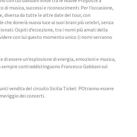
rano con cui Gabbani vinse tra le Nuove Proposte a 
co di musica, successi e riconoscimenti. Per l’occasione, 
 diversa da tutte le altre date del tour, con 
 che donerà nuova luce ai suoi brani più celebri, senza 
ionati. Ospiti d’eccezione, tra i nomi più amati della 
dividere con lui questo momento unico (i nomi verranno 
 di essere un’esplosione di energia, emozioni e musica, 
 da sempre contraddistinguono Francesco Gabbani sul 
unti vendita del circuito Sicilia Ticket. POtranno essere 
omeriggio dei concerti.