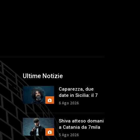
Ultime Notizie
Caparezza, due
date in Sicilia: il 7
agosto a Catania,
6 Ago 2026
l'indomani a
Palermo
Shiva atteso domani
a Catania da 7mila
fan, in arrivo in
5 Ago 2026
Sicilia anche Anna e