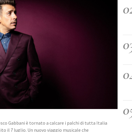
0
0
0
0
co Gabbani è tornato a calcare i palchi di tutta Italia 
to il 7 luglio. Un nuovo viaggio musicale che 