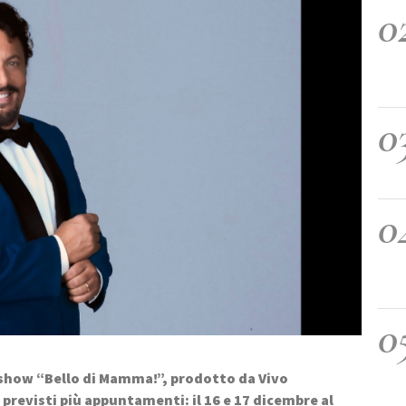
0
0
0
0
o show “Bello di Mamma!”, prodotto da Vivo 
 previsti più appuntamenti: il 16 e 17 dicembre al 