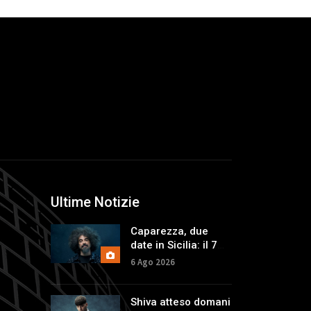
Ultime Notizie
Caparezza, due
date in Sicilia: il 7
agosto a Catania,
6 Ago 2026
l'indomani a
Palermo
Shiva atteso domani