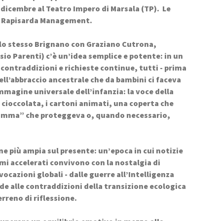
 dicembre al Teatro Impero di Marsala (TP).  Le 
e Rapisarda Management.
llo stesso Brignano con Graziano Cutrona, 
io Parenti) c’è un’idea semplice e potente: in un 
ntraddizioni e richieste continue, tutti - prima 
ell’abbraccio ancestrale che da bambini ci faceva 
immagine universale dell’infanzia: la voce della 
 cioccolata, i cartoni animati, una coperta che 
mamma” che proteggeva o, quando necessario, 
 più ampia sul presente: un’epoca in cui notizie 
i accelerati convivono con la nostalgia di 
cazioni globali - dalle guerre all’Intelligenza 
ide alle contraddizioni della transizione ecologica 
rreno di riflessione.