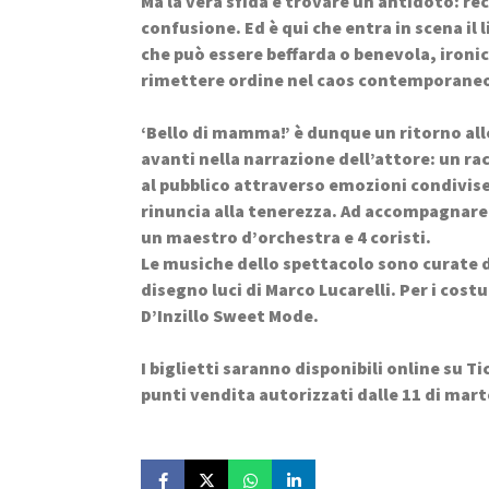
Ma la vera sfida è trovare un antidoto: re
confusione. Ed è qui che entra in scena il 
che può essere beffarda o benevola, ironic
rimettere ordine nel caos contemporane
‘Bello di mamma!’ è dunque un ritorno all
avanti nella narrazione dell’attore: un ra
al pubblico attraverso emozioni condivise,
rinuncia alla tenerezza. Ad accompagnare 
un maestro d’orchestra e 4 coristi.
Le musiche dello spettacolo sono curate d
disegno luci di Marco Lucarelli. Per i costu
D’Inzillo Sweet Mode.
I biglietti saranno disponibili online su Tic
punti vendita autorizzati dalle 11 di mart