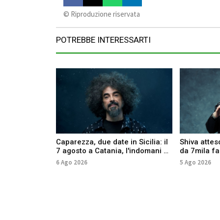
©️ Riproduzione riservata
POTREBBE INTERESSARTI
Caparezza, due date in Sicilia: il
Shiva attes
7 agosto a Catania, l'indomani a
da 7mila fan
Palermo
anche Anna
6 Ago 2026
5 Ago 2026