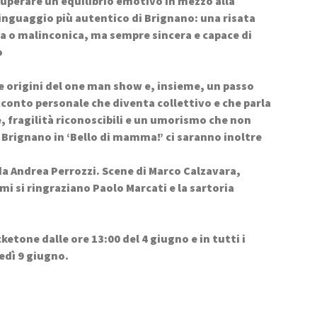
cuperare un equilibrio emotivo in mezzo alla 
linguaggio più autentico di Brignano: una risata 
a o malinconica, ma sempre sincera e capace di 
o
e origini del one man show e, insieme, un passo 
cconto personale che diventa collettivo e che parla 
 fragilità riconoscibili e un umorismo che non 
Brignano in ‘Bello di mamma!’ ci saranno inoltre 
a Andrea Perrozzi. Scene di Marco Calzavara, 
mi si ringraziano Paolo Marcati e la sartoria 
ketone dalle ore 13:00 del 4 giugno e in tutti i 
edì 9 giugno.