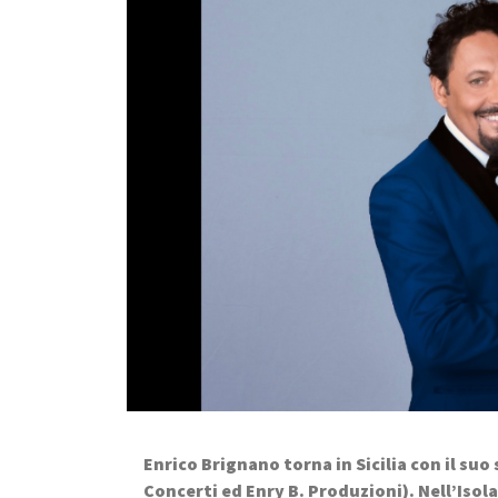
Enrico Brignano torna in Sicilia con il su
Concerti ed Enry B. Produzioni). Nell’Isola