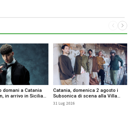
o domani a Catania
Catania, domenica 2 agosto i
Sal
, in arrivo in Sicilia
Subsonica di scena alla Villa
data
 e Salmo
Bellini
Por
31 Lug 2026
29 L