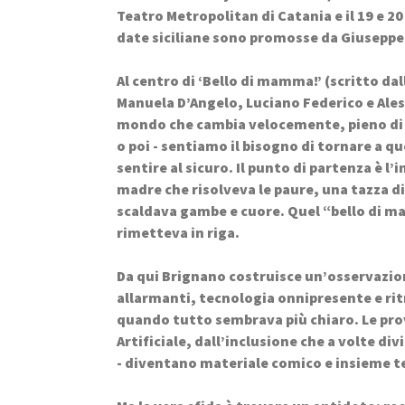
Teatro Metropolitan di Catania e il 19 e 20
date siciliane sono promosse da Giusepp
Al centro di ‘Bello di mamma!’ (scritto da
Manuela D’Angelo, Luciano Federico e Aless
mondo che cambia velocemente, pieno di co
o poi - sentiamo il bisogno di tornare a qu
sentire al sicuro. Il punto di partenza è l’
madre che risolveva le paure, una tazza di
scaldava gambe e cuore. Quel “bello di 
rimetteva in riga.
Da qui Brignano costruisce un’osservazione
allarmanti, tecnologia onnipresente e ritm
quando tutto sembrava più chiaro. Le provo
Artificiale, dall’inclusione che a volte div
- diventano materiale comico e insieme te