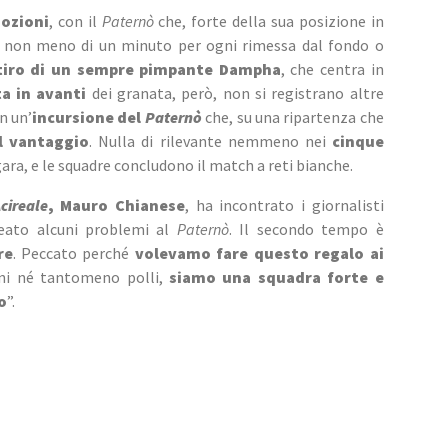
mozioni
, con il 
Paternò
 che, forte della sua posizione in 
 non meno di un minuto per ogni rimessa dal fondo o 
tiro di un sempre pimpante Dampha
, che centra in 
ta in avanti
 dei granata, però, non si registrano altre 
n un’
incursione del 
Paternò
che, su una ripartenza che 
al vantaggio
. Nulla di rilevante nemmeno nei 
cinque 
 gara, e le squadre concludono il match a reti bianche.
cireale
, Mauro Chianese
, ha incontrato i giornalisti 
eato alcuni problemi al 
Paternò
. Il secondo tempo è 
re
. Peccato perché 
volevamo fare questo regalo ai 
i né tantomeno polli, 
siamo una squadra forte e 
o
”.