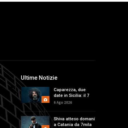
Ultime Notizie
Caparezza, due
date in Sicilia: il 7
agosto a Catania,
6 Ago 2026
l'indomani a
Palermo
Shiva atteso domani
a Catania da 7mila