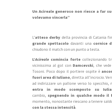
Un Acireale generoso non riesce a far suo
volevamo vincerla”
L’
atteso derby 
della provincia di Catania fin
grande spettacolo
 davanti una 
cornice d
chiudono il match con un punto a testa.
L’
Acireale
comincia forte
 collezionando tr
vicinissima al gol con 
Damcevski
, che vede
Tosoni. Poco dopo il portiere ospite è 
anco
fuori area di Iuliano
, diretta all’incrocio. V
ad indirizzare un pallone verso lo specchio,
entra in modo scomposto su Iulia
cambio, 
spegnendo in qualche modo il f
momento, nonostante riescano a tenere saldo i
con la stessa intensità
.