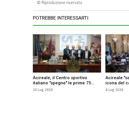
©️ Riproduzione riservata
POTREBBE INTERESSARTI
Acireale, il Centro sportivo
Acireale "s
italiano "spegne" le prime 75
icona del c
candeline
20 Lug 2026
8 Lug 2026