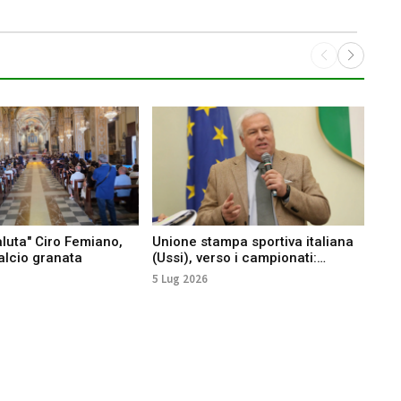
aluta" Ciro Femiano,
Unione stampa sportiva italiana
Acir
alcio granata
(Ussi), verso i campionati:
legg
"Rispetto dei protocolli e delle
sco
5 Lug 2026
4 Lu
esigenze della stampa sportiva"