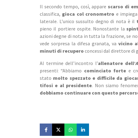
Il secondo tempo, così, appare 
scarso di e
classifica, 
gioca col cronometro
 e impiega
laterale. L’unico sussulto degno di nota è il 
pieno il portiere ospite. Nonostante la 
spin
azioni degne di nota in tutta la frazione, se no
vede sorpresa la difesa granata, va 
vicino 
minuti di recupero
 concessi dal direttore di
Al termine dell’incontro l’
allenatore dell’
A
presenti: “Abbiamo 
cominciato forte
 e cr
stato 
molto spezzato e difficile da gioca
tifosi e al presidente
. Non siamo fenomen
dobbiamo continuare con questo percors