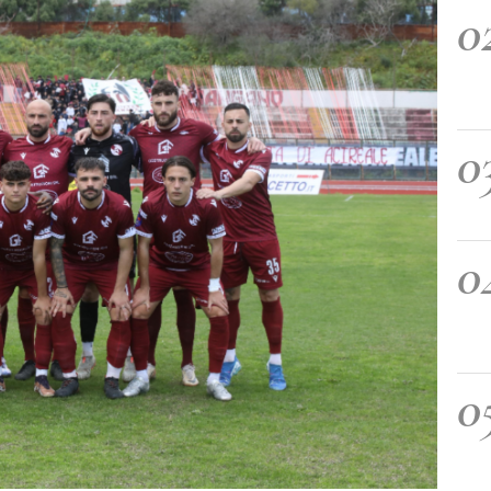
0
0
0
0