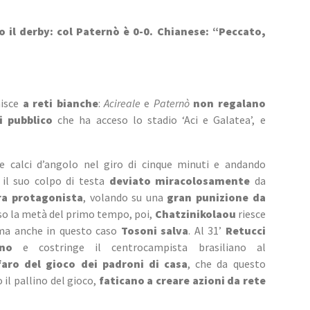
 il derby: col Paternò è 0-0. Chianese: “Peccato, 
isce 
a reti bianche
: 
Acireale
 e 
Paternò
non regalano 
i pubblico
 che ha acceso lo stadio ‘Aci e Galatea’, e 
e calci d’angolo nel giro di cinque minuti e andando 
 il suo colpo di testa 
deviato miracolosamente
 da 
ra protagonista
, volando su una 
gran punizione da 
erso la metà del primo tempo, poi, 
Chatzinikolaou
 riesce 
 ma anche in questo caso 
Tosoni salva
. Al 31’ 
Retucci 
no
 e costringe il centrocampista brasiliano al 
aro del gioco dei padroni di casa
, che da questo 
l pallino del gioco, 
faticano a creare azioni da rete 