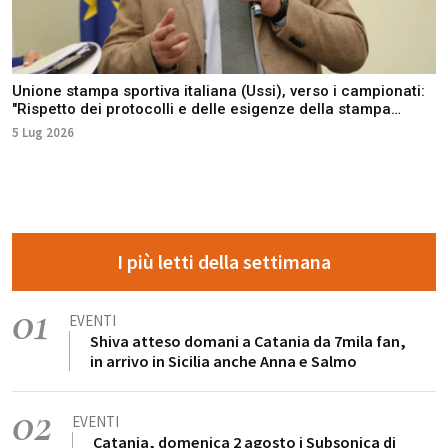
Unione stampa sportiva italiana (Ussi), verso i campionati:
"Rispetto dei protocolli e delle esigenze della stampa
sportiva"
5 Lug 2026
I più letti della settimana
01
EVENTI
Shiva atteso domani a Catania da 7mila fan,
in arrivo in Sicilia anche Anna e Salmo
02
EVENTI
Catania, domenica 2 agosto i Subsonica di